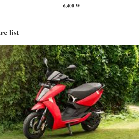
6,400 W
e list