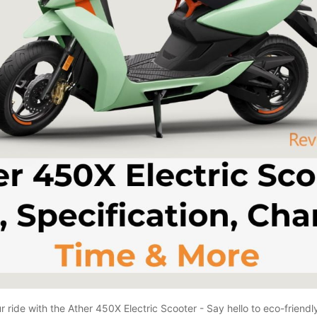
ride with the Ather 450X Electric Scooter - Say hello to eco-friendly,