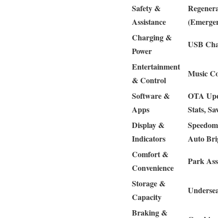
Safety &
Regenera
Assistance
(Emergenc
Charging &
USB Char
Power
Entertainment
Music Co
& Control
Software &
OTA Upda
Apps
Stats, S
Display &
Speedomet
Indicators
Auto Bri
Comfort &
Park Ass
Convenience
Storage &
Undersea
Capacity
Braking &