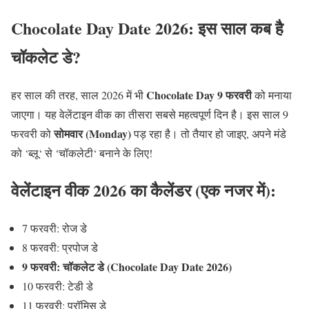
Chocolate Day Date 2026:
इस
साल
कब
है
चॉकलेट
डे
?
Chocolate Day 9
फरवरी
हर साल की तरह
,
साल
2026
में भी
को मनाया
जाएगा। यह वेलेंटाइन वीक का तीसरा सबसे महत्वपूर्ण दिन है। इस साल
9
सोमवार
(Monday)
फरवरी को
पड़ रहा है। तो तैयार हो जाइए
,
अपने मंडे
को
‘
ब्लू
‘
से
‘
चॉकलेटी
‘
बनाने के लिए
!
वेलेंटाइन
वीक
2026
का
कैलेंडर
(
एक
नजर
में
):
7
फरवरी
:
रोज डे
8
फरवरी
:
प्रपोज डे
9
फरवरी
:
चॉकलेट
डे
(Chocolate Day Date 2026)
10
फरवरी
:
टेडी डे
11
फरवरी
:
प्रॉमिस डे