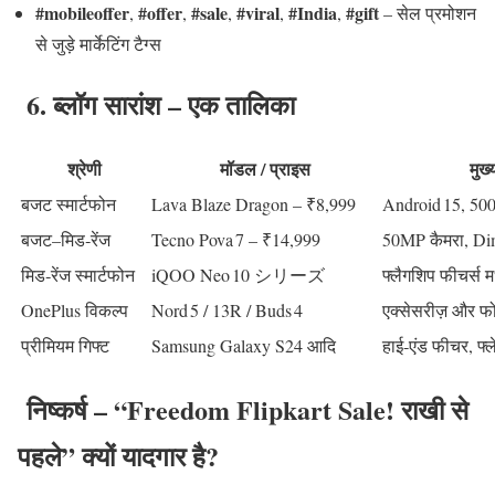
#mobileoffer
#offer
#sale
#viral
#India
#gift
,
,
,
,
,
– सेल प्रमोशन
से जुड़े मार्केटिंग टैग्स
6. ब्लॉग सारांश – एक तालिका
श्रेणी
मॉडल / प्राइस
मुख
बजट स्मार्टफोन
Lava Blaze Dragon – ₹8,999
Android 15, 50
बजट–मिड‑रेंज
Tecno Pova 7 – ₹14,999
50MP कैमरा, Dim
मिड‑रेंज स्मार्टफोन
iQOO Neo 10 シリーズ
फ्लैगशिप फीचर्स 
OnePlus विकल्प
Nord 5 / 13R / Buds 4
एक्सेसरीज़ और फोन
प्रीमियम गिफ्ट
Samsung Galaxy S24 आदि
हाई‑एंड फीचर, फ्ले
निष्कर्ष – “Freedom Flipkart Sale! राखी से
पहले” क्यों यादगार है?