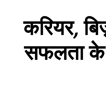
करियर
,
बि
सफलता
के