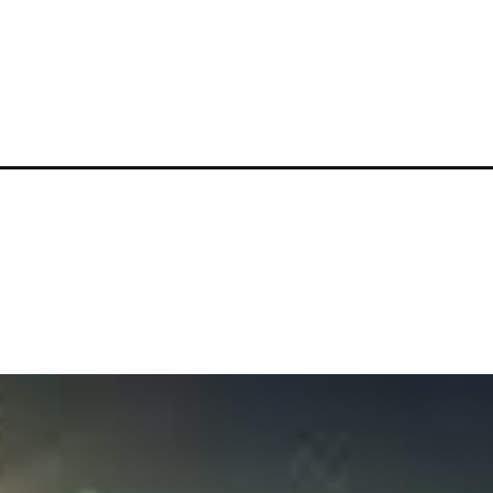
-life/