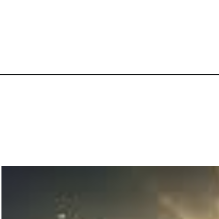
खुल रहा है
https://www.reviewzbuzz.com/books-hi/read-these-5-i