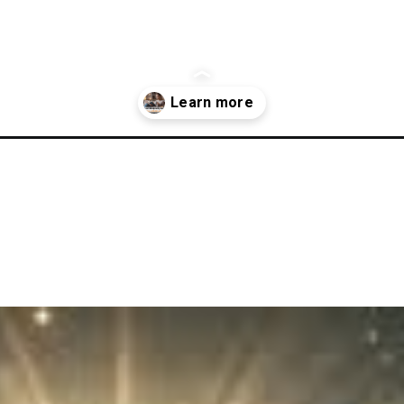
nspirational-biographies-for-success-in-career-business-and-personal