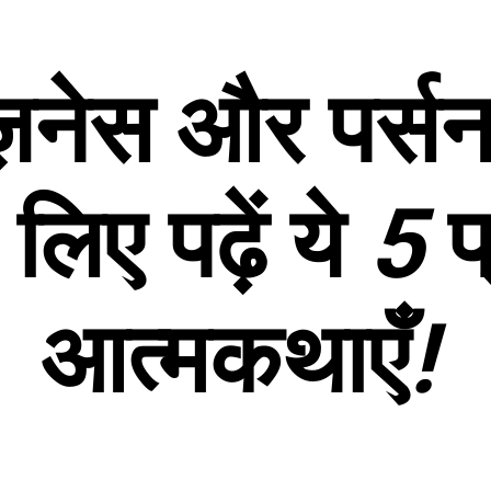
ज़नेस
और
पर्स
लिए
पढ़ें
ये
5
प
आत्मकथाएँ
!