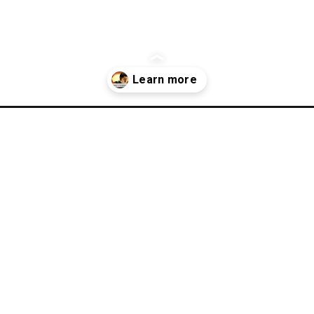
hi/the-biggest-reveal-game-changer-movie-review-that-will-shock-yo