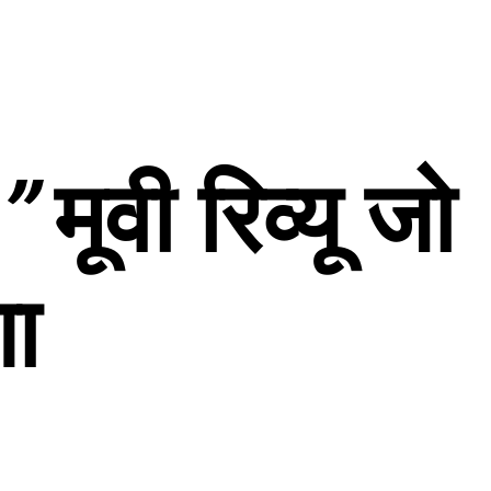
”
मूवी
रिव्यू
जो
गा