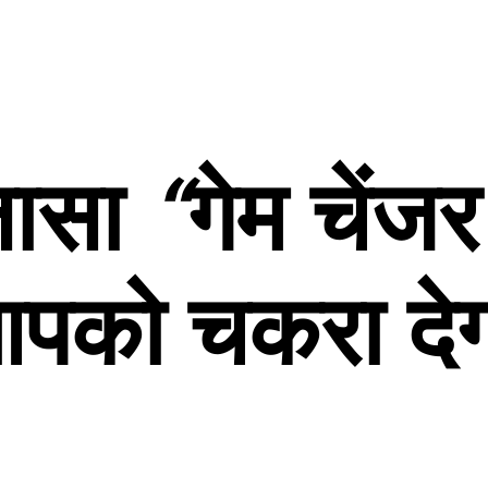
लासा
“
गेम
चेंजर
पको
चकरा
दे