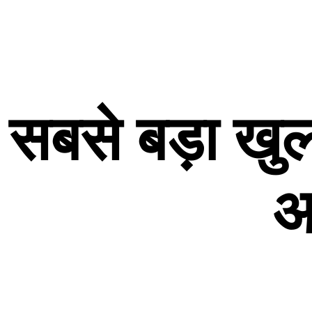
सबसे
बड़ा
खु
आ