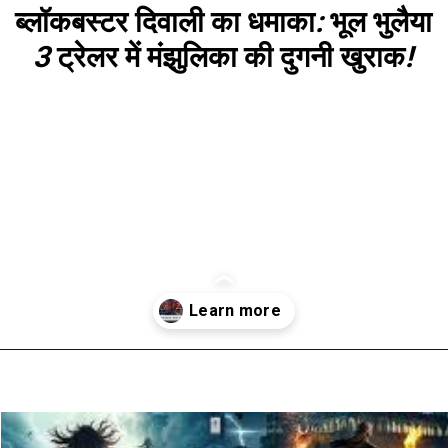
ब्लॉकबस्टर
दिवाली
का
धमाका
:
भूल
भुलैया
3
ट्रेलर
में
मंझुलिका
की
दुगनी
खुराक
!
खुल रहा है
https://www.reviewzbuzz.com/entertainment-review-hi/blockbuster-diwali-dhamaka-double-dose-of-manjhulika-in-bhool-bhulaiyaa-3-trailer/