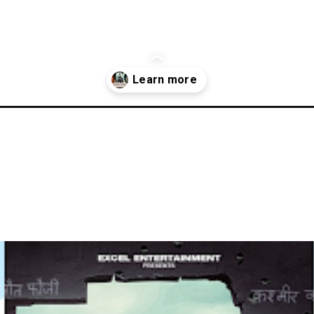
i/explosion-on-ott-in-june-2025-from-ground-zero-to-kesari-2-know-