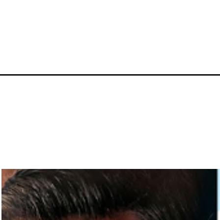
खुल रहा है
https://www.reviewzbuzz.com/entertainment-review-h