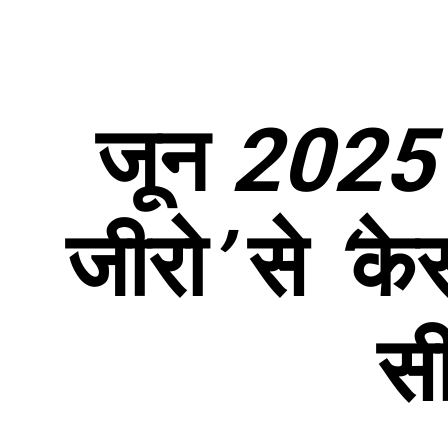
जून
202
जीरो
’
से
‘
के
स