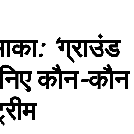
माका
: ‘
ग्राउंड
निए
कौन
-
कौन
ट्रीम