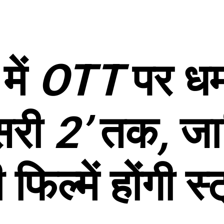
5
में
OTT
पर
ध
सरी
2’
तक
,
जा
ी
फिल्में
होंगी
स्