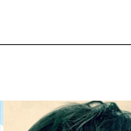
which-films-will-be-streamed/