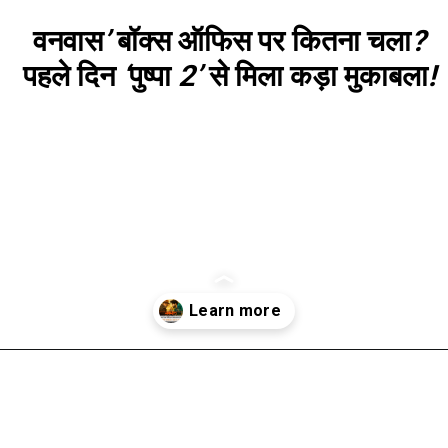
वनवास
’
बॉक्स
ऑफिस
पर
कितना
चला
?
पहले
दिन
‘
पुष्पा
2’
से
मिला
कड़ा
मुकाबला
!
खुल रहा है
https://www.reviewzbuzz.com/entertainment-review-hi/how-much-did-vanvas-do-at-the-box-office-tough-competition-from-pushpa-2-on-the-first-day/