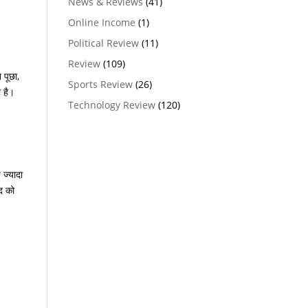
News & Reviews
(41)
Online Income
(1)
Political Review
(11)
Review
(109)
 पूछा,
Sports Review
(26)
ी है।
Technology Review
(120)
 ज्यादा
द को