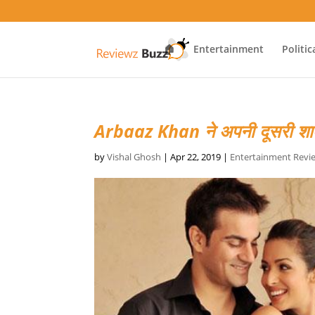
🏠
Entertainment
Politic
Arbaaz Khan ने अपनी दूसरी श
by
Vishal Ghosh
|
Apr 22, 2019
|
Entertainment Revi