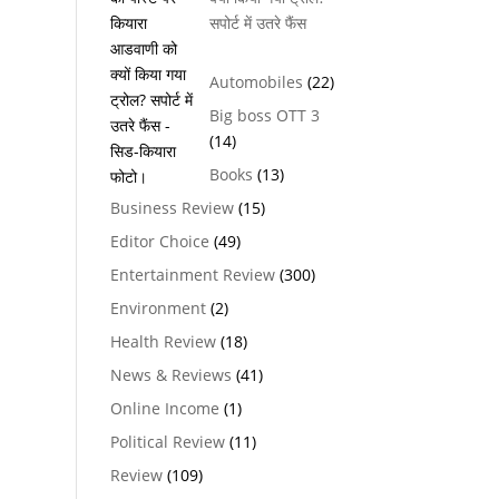
सपोर्ट में उतरे फैंस
Automobiles
(22)
Big boss OTT 3
(14)
Books
(13)
Business Review
(15)
Editor Choice
(49)
Entertainment Review
(300)
Environment
(2)
Health Review
(18)
News & Reviews
(41)
Online Income
(1)
Political Review
(11)
Review
(109)