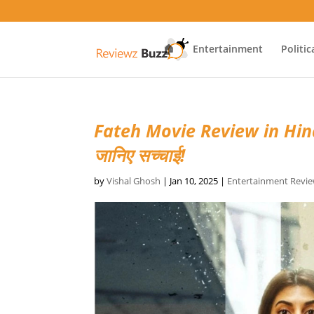
🏠
Entertainment
Politic
Fateh Movie Review in Hindi सो
जानिए सच्चाई!
by
Vishal Ghosh
|
Jan 10, 2025
|
Entertainment Revi