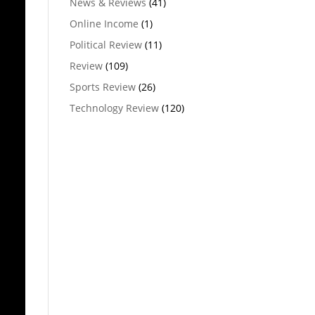
News & Reviews
(41)
Online Income
(1)
Political Review
(11)
Review
(109)
Sports Review
(26)
Technology Review
(120)