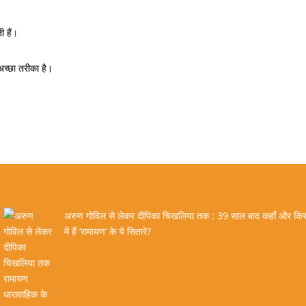
ती हैं।
अच्छा तरीका है।
अरुण गोविल से लेकर दीपिका चिखलिया तक : 39 साल बाद कहाँ और कि
में हैं ‘रामायण’ के ये सितारे?