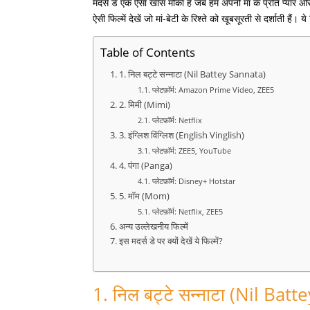
मदर्स डे एक ऐसा खास मौका है जब हम अपनी मां के प्रति प्यार औ
ऐसी फिल्में देखें जो मां-बेटी के रिश्ते को खूबसूरती से दर्शाती हैं।
ये
Table of Contents
1. निल बट्टे सन्नाटा (Nil Battey Sannata)
प्लेटफ़ॉर्म: Amazon Prime Video, ZEE5
2. मिमी (Mimi)
प्लेटफ़ॉर्म: Netflix
3. इंग्लिश विंग्लिश (English Vinglish)
प्लेटफ़ॉर्म: ZEE5, YouTube
4. पंगा (Panga)
प्लेटफ़ॉर्म: Disney+ Hotstar
5. मॉम (Mom)
प्लेटफ़ॉर्म: Netflix, ZEE5
अन्य उल्लेखनीय फिल्में
इस मदर्स डे पर क्यों देखें ये फिल्में?
1. निल बट्टे सन्नाटा (Nil Bat