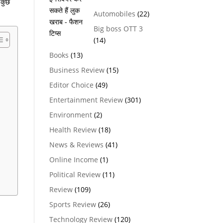
 कुछ
Automobiles
(22)
Big boss OTT 3
(14)
Books
(13)
Business Review
(15)
Editor Choice
(49)
Entertainment Review
(301)
Environment
(2)
Health Review
(18)
News & Reviews
(41)
Online Income
(1)
Political Review
(11)
Review
(109)
Sports Review
(26)
Technology Review
(120)