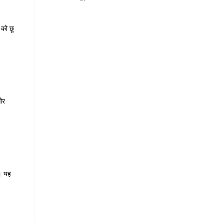
 को छू
और
।
यह