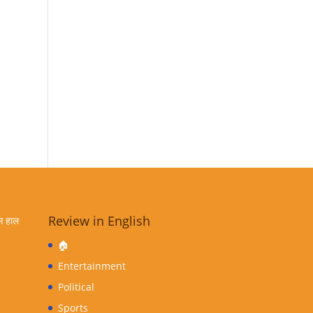
Review in English
स हाल
🏠
Entertainment
Political
Sports