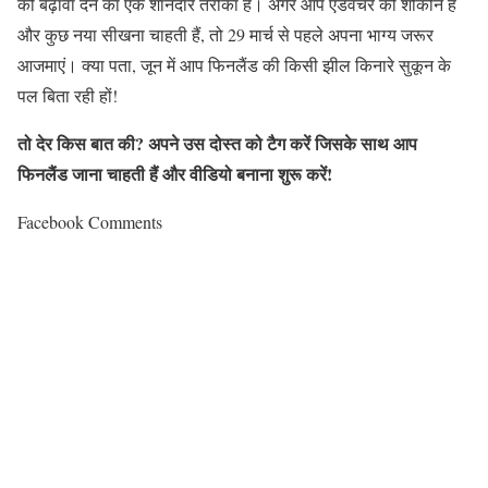
को बढ़ावा देने का एक शानदार तरीका है। अगर आप एडवेंचर की शौकीन हैं
और कुछ नया सीखना चाहती हैं
,
तो
29
मार्च से पहले अपना भाग्य जरूर
आजमाएं। क्या पता
,
जून में आप फिनलैंड की किसी झील किनारे सुकून के
पल बिता रही हों
!
तो
देर
किस
बात
की
?
अपने
उस
दोस्त
को
टैग
करें
जिसके
साथ
आप
फिनलैंड
जाना
चाहती
हैं
और
वीडियो
बनाना
शुरू
करें
!
Facebook Comments