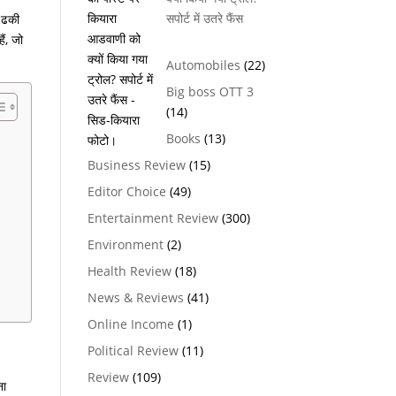
सपोर्ट में उतरे फैंस
े ढकी
ैं
,
जो
Automobiles
(22)
Big boss OTT 3
(14)
Books
(13)
Business Review
(15)
Editor Choice
(49)
Entertainment Review
(300)
Environment
(2)
Health Review
(18)
News & Reviews
(41)
Online Income
(1)
Political Review
(11)
Review
(109)
ना