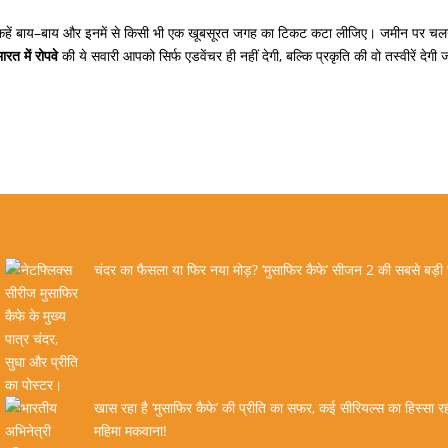
हें बाय
–
बाय और इनमें से किसी भी एक खूबसूरत जगह का टिकट कटा लीजिए। जमीन पर चल
भारत
में
रोपवे
की ये सवारी आपको सिर्फ एडवेंचर ही नहीं देगी
,
बल्कि प्रकृति की वो तस्वीरें देगी 
चंदर का फैसला या फिर नया मोड़? ‘मुसाफिर कैफे’ सीजन 2 की सबसे बड़ी
खास रहा है ‘मुसाफिर कैफे’ की प्रीति का सफर, कई सीरियल्स का हिस्सा रही
महिमा मकवाना!