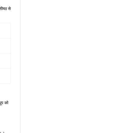
शीमठ से
धूप को