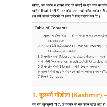
सोचिए
,
आप जमीन से हजारों फीट की ऊंचाई पर एक कांच के केबिन में
चोटियां दिखाई दे रही हैं। यह कोई सपना नहीं
,
बल्कि हकीकत है
!
इस गर्मी आपकी छुट्टियों को हमेशा के लिए यादगार बना देंगे।
Table of Contents
1. गुलमर्ग गोंडोला (Kashmir) — बादलों के पार एक जादुई
क्या है खास?
2. सोलंग वैली रोपवे (Manali, Himachal Pradesh) — एडव
यहाँ क्या देखने को मिलेगा?
3. गन हिल रोपवे (Mussoorie, Uttarakhand) — पहाड़ों क
4. औली केबल कार (Joshimath to Auli, Uttarakhand) 
5. गंगटोक रोपवे (Sikkim) — नॉर्थ–ईस्ट का अनोखा रंग
भारत में रोपवे राइड के दौरान इन बातों का रखें खास ख्याल (T
निष्कर्ष (Conclusion)
1.
गुलमर्ग
गोंडोला
(Kashmir)
जब बात खूबसूरती की हो
,
तो कश्मीर का नाम सबसे पहले आता है। 