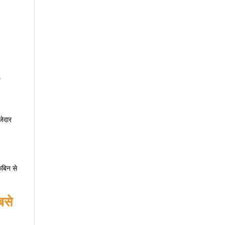
जेदार
ेबिन से
बसे