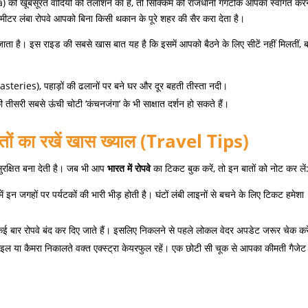
a)
की खूबसूरत वादियों को तलाशने का है
,
तो सिक्किम की राजधानी गंगटोक आपका स्वागत करन
मीटर लंबा रोपवे आपको बिना किसी थकान के पूरे शहर की सैर करा देता है।
ता है। इस राइड की सबसे खास बात यह है कि इसमें आपको बैठने के लिए सीटें नहीं मिलतीं
,
ब
steries),
पहाड़ों की ढलानों पर बने घर और दूर बहती तीस्ता नदी।
ी तीसरी सबसे ऊंची चोटी
‘
कंचनजंगा
‘
के भी साक्षात दर्शन हो सकते हैं।
तों
का
रखें
खास
ख्याल
(Travel Tips)
सुरक्षित बना देती है। जब भी आप
भारत
में
रोपवे
का टिकट बुक करें
,
तो इन बातों को नोट कर लें
में इन जगहों पर पर्यटकों की भारी भीड़ होती है। घंटों लंबी लाइनों से बचने के लिए टिकट हमेशा
 कई बार रोपवे बंद कर दिए जाते हैं। इसलिए निकलने से पहले लोकल वेदर अपडेट जरूर चेक कर
ाइल या कैमरा निकालते वक्त एक्स्ट्रा केयरफुल रहें। एक छोटी सी चूक से आपका कीमती गैजेट