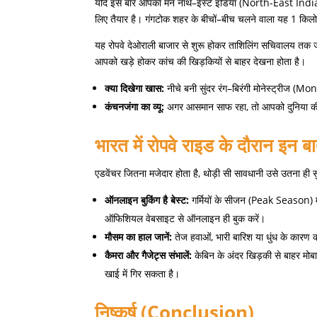
यदि इस बार आपका मन नॉर्थ
–
ईस्ट इंडिया
(North-East Indi
लिए तैयार है। गंगटोक शहर के बीचों
–
बीच चलने वाला यह
1
किलो
यह रोपवे देओराली बाजार से शुरू होकर ताशिलिंग सचिवालय तक जा
आपको खड़े होकर कांच की खिड़कियों से बाहर देखना होता है।
क्या
दिखेगा
खास
:
नीचे बनी सुंदर रंग
–
बिरंगी मोनेस्ट्रीज
(Mona
कंचनजंगा
का
व्यू
:
अगर आसमान साफ रहा
,
तो आपको दुनिया क
भारत
में
रोपवे
राइड
के
दौरान
इन
बा
एडवेंचर जितना मजेदार होता है
,
थोड़ी सी सावधानी उसे उतना ही 
ऑनलाइन
बुकिंग
है
बेस्ट
:
गर्मियों के सीजन
(Peak Season)
ऑफिशियल वेबसाइट से ऑनलाइन ही बुक करें।
मौसम
का
हाल
जानें
:
तेज हवाओं
,
भारी बारिश या धुंध के कारण
कैमरा
और
गैजेट्स
संभालें
:
केबिन के अंदर खिड़की से बाहर मोब
खाई में गिर सकता है।
निष्कर्ष
(Conclusion)