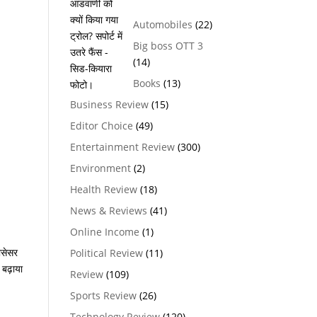
Automobiles
(22)
Big boss OTT 3
(14)
Books
(13)
Business Review
(15)
Editor Choice
(49)
Entertainment Review
(300)
Environment
(2)
Health Review
(18)
News & Reviews
(41)
Online Income
(1)
ोसेसर
Political Review
(11)
 बढ़ाया
Review
(109)
Sports Review
(26)
Technology Review
(120)