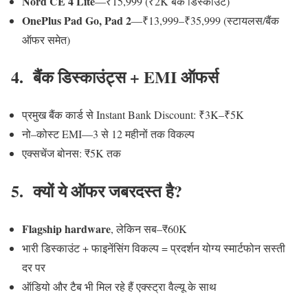
Nord CE 4 Lite
—₹15,999 (₹2K बैंक डिस्काउंट)
OnePlus Pad Go, Pad 2
—₹13,999–₹35,999 (स्टायलस/बैंक
ऑफर समेत)
4. बैंक डिस्काउंट्स + EMI ऑफर्स
प्रमुख बैंक कार्ड से Instant Bank Discount: ₹3K–₹5K
नो–कोस्ट EMI—3 से 12 महीनों तक विकल्प
एक्सचेंज बोनस: ₹5K तक
5. क्यों ये ऑफर जबरदस्त है?
Flagship hardware
, लेकिन सब–₹60K
भारी डिस्काउंट + फाइनेंसिंग विकल्प = प्रदर्शन योग्य स्मार्टफोन सस्ती
दर पर
ऑडियो और टैब भी मिल रहे हैं एक्स्ट्रा वैल्यू के साथ