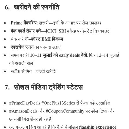
6. खरीदने की रणनीति
Prime मेंबरशिप
: ज़रूरी—इसी के आधार पर सेल उपलब्ध
बैंक कार्ड तैयार करें
—ICICI, SBI वगैरह पर इंस्टेंट डिस्काउंट
नो–कोस्ट EMI विकल्प
चेक करें
एक्सचेंज प्लान
का फायदा उठाएं
10–11 जुलाई को early deals देखें
समय पर ही
, फिर 12–14 जुलाई
को असली सेल
स्टॉक सीमित—जल्दी खरीदें!
7. सोशल मीडिया ट्रेंडिंग स्टेटस
#PrimeDayDeals #OnePlus13Series से फैन्स बड़े उत्साहित
#AmazonDeals और #CouponCommunity पर डील टिप्स और
एक्सपीरियंस शेयर हो रहे हैं
flagship experience
अलग-अलग रिव्यू आ रहे हैं कि कैसे ये मॉडल