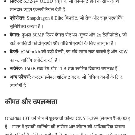
डिस्प्ले:
6.32-इंच OLED स्क्रीन, जो कॉम्पैक्ट होने के साथ-साथ
शानदार व्यूइंग एक्सपीरियंस देती है।
प्रोसेसर:
Snapdragon 8 Elite चिपसेट, जो तेज और स्मूद परफॉर्मेंस
सुनिश्चित करता है।
कैमरा:
डुअल 50MP रियर कैमरा सेटअप (मुख्य और 2x टेलीफोटो), जो
हाई-क्वालिटी फोटोग्राफी और वीडियोग्राफी के लिए उपयुक्त है।
बैटरी:
6260mAh की बड़ी बैटरी, जो लंबे समय तक चलती है और 80W
फास्ट चार्जिंग सपोर्ट करती है।
स्टोरेज:
16GB तक रैम और 1TB तक स्टोरेज विकल्प उपलब्ध हैं।
अन्य फीचर्स:
कस्टमाइजेबल शॉर्टकट बटन, जो विभिन्न कार्यों के लिए
उपयोगी है।
कीमत और उपलब्धता
OnePlus 13T की चीन में शुरुआती कीमत CNY 3,399 (लगभग ₹38,000)
है।
भारत में इसकी लॉन्चिंग की तारीख और कीमत की आधिकारिक घोषणा
अभी नहीं हुई है, लेकिन उम्मीद है कि यह जल्द ही भारतीय बाजार में उपलब्ध