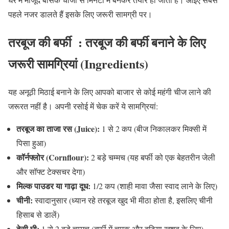
पहले नजर डालते हैं इसके लिए जरूरी सामग्री पर।
तरबूज की बर्फी :
तरबूज
की
बर्फी
बनाने
के
लिए
जरूरी
सामग्रियां
(Ingredients)
यह अनूठी मिठाई बनाने के लिए आपको बाजार से कोई महंगी चीज लाने की
जरूरत नहीं है। अपनी रसोई में चेक करें ये सामग्रियां
:
तरबूज
का
ताजा
रस
(Juice):
1
से
2
कप
(
बीज निकालकर मिक्सी में
पिसा हुआ
)
कॉर्नफ्लोर
(Cornflour):
2
बड़े चम्मच
(
यह बर्फी को एक बेहतरीन जेली
और सॉफ्ट टेक्सचर देगा
)
मिल्क
पाउडर
या
गाढ़ा
दूध
:
1/2
कप
(
शाही मावा जैसा स्वाद लाने के लिए
)
चीनी
:
स्वादानुसार
(
ध्यान रहे तरबूज खुद भी मीठा होता है
,
इसलिए चीनी
हिसाब से डालें
)
देसी
घी
:
1
से
2
बड़े चम्मच
(
बर्फी में चमक और बढ़िया खुशबू के लिए
)